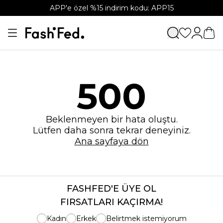
APP'e özel %15 indirim kodu: APP15
500
Beklenmeyen bir hata oluştu.
Lütfen daha sonra tekrar deneyiniz.
Ana sayfaya dön
FASHFED'E ÜYE OL
FIRSATLARI KAÇIRMA!
Kadın
Erkek
Belirtmek istemiyorum