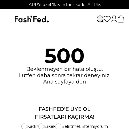
APP'e özel %15 indirim kodu: APP15
500
Beklenmeyen bir hata oluştu.
Lütfen daha sonra tekrar deneyiniz.
Ana sayfaya dön
FASHFED'E ÜYE OL
FIRSATLARI KAÇIRMA!
Kadın
Erkek
Belirtmek istemiyorum