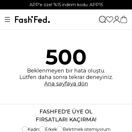
APP'e özel %15 indirim kodu: APP15
500
Beklenmeyen bir hata oluştu.
Lütfen daha sonra tekrar deneyiniz.
Ana sayfaya dön
FASHFED'E ÜYE OL
FIRSATLARI KAÇIRMA!
Kadın
Erkek
Belirtmek istemiyorum