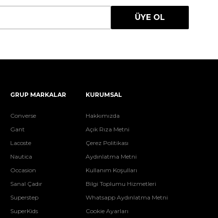
ÜYE OL
GRUP MARKALAR
KURUMSAL
Converse
Hakkımızda
Gant
Açık Rıza Metni
Lacoste
Çerez Politikası
Nautica
Aydınlatma Metni
Occasion
Kullanım Koşulları
Sanal Çadır
Bilgi Toplumu Hizmetleri
Superstep
Whatsapp Aydınlatma Metni
SuperKids
Cookie Ayarları