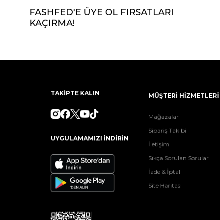
FASHFED'E ÜYE OL FIRSATLARI
KAÇIRMA!
TAKİPTE KALIN
MÜŞTERİ HİZMETLERİ
Mağazalar
Sipariş Takibi
UYGULAMAMIZI İNDİRİN
İletişim
Sıkça Sorulan Sorular
İade & İptal
Site Haritası