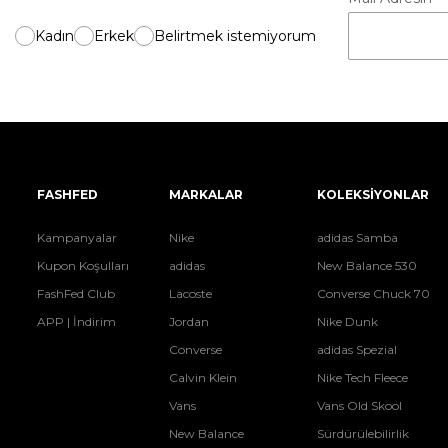
Kadın
Erkek
Belirtmek istemiyorum
FASHFED
MARKALAR
KOLEKSİYONLAR
Kampanyalar
Nike
adidas Samba
Kupon Koşulları
adidas
New Balance 530
FashFed Club
Lacoste
Converse Chuck 70
APP | İndirim
Jordan
Nike Dunk
Converse
adidas Spezial
Calvin Klein
Nike Tech Fleece
Vans
Vans Old Skool
New Balance
Sürdürülebilirlik