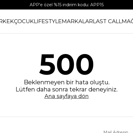
APP'e özel %15 indirim kodu: APP15
RKEK
ÇOCUK
LIFESTYLE
MARKALAR
LAST CALL
MA
500
Beklenmeyen bir hata oluştu.
Lütfen daha sonra tekrar deneyiniz.
Ana sayfaya dön
Mail Adresin