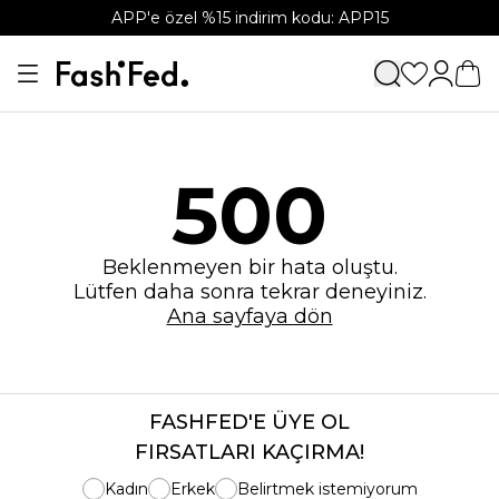
APP'e özel %15 indirim kodu: APP15
500
Beklenmeyen bir hata oluştu.
Lütfen daha sonra tekrar deneyiniz.
Ana sayfaya dön
FASHFED'E ÜYE OL
FIRSATLARI KAÇIRMA!
Kadın
Erkek
Belirtmek istemiyorum