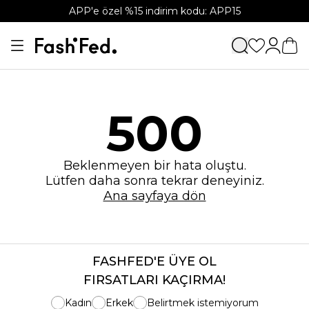
APP'e özel %15 indirim kodu: APP15
500
Beklenmeyen bir hata oluştu.
Lütfen daha sonra tekrar deneyiniz.
Ana sayfaya dön
FASHFED'E ÜYE OL
FIRSATLARI KAÇIRMA!
Kadın
Erkek
Belirtmek istemiyorum