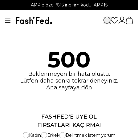
APP'e özel %15 indirim kodu: APP15
500
Beklenmeyen bir hata oluştu.
Lütfen daha sonra tekrar deneyiniz.
Ana sayfaya dön
FASHFED'E ÜYE OL
FIRSATLARI KAÇIRMA!
Kadın
Erkek
Belirtmek istemiyorum