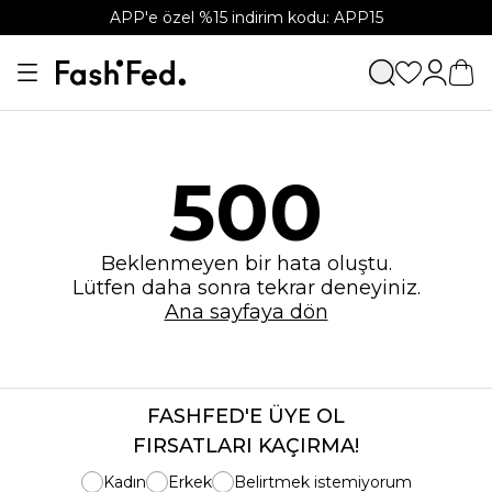
APP'e özel %15 indirim kodu: APP15
500
Beklenmeyen bir hata oluştu.
Lütfen daha sonra tekrar deneyiniz.
Ana sayfaya dön
FASHFED'E ÜYE OL
FIRSATLARI KAÇIRMA!
Kadın
Erkek
Belirtmek istemiyorum