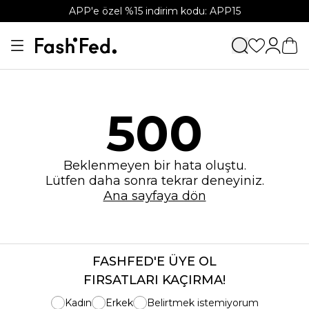
APP'e özel %15 indirim kodu: APP15
500
Beklenmeyen bir hata oluştu.
Lütfen daha sonra tekrar deneyiniz.
Ana sayfaya dön
FASHFED'E ÜYE OL
FIRSATLARI KAÇIRMA!
Kadın
Erkek
Belirtmek istemiyorum