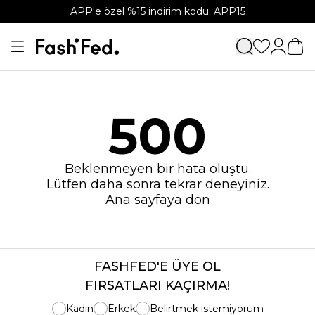
APP'e özel %15 indirim kodu: APP15
500
Beklenmeyen bir hata oluştu.
Lütfen daha sonra tekrar deneyiniz.
Ana sayfaya dön
FASHFED'E ÜYE OL
FIRSATLARI KAÇIRMA!
Kadın
Erkek
Belirtmek istemiyorum