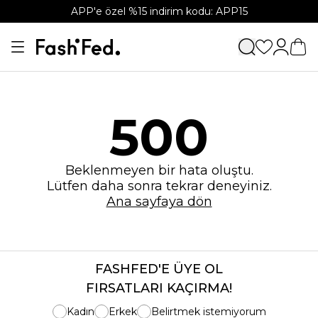
APP'e özel %15 indirim kodu: APP15
500
Beklenmeyen bir hata oluştu.
Lütfen daha sonra tekrar deneyiniz.
Ana sayfaya dön
FASHFED'E ÜYE OL
FIRSATLARI KAÇIRMA!
Kadın
Erkek
Belirtmek istemiyorum