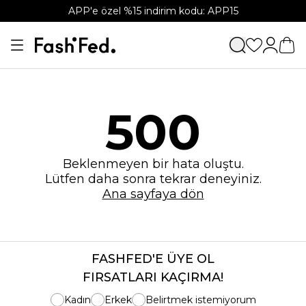
APP'e özel %15 indirim kodu: APP15
500
Beklenmeyen bir hata oluştu.
Lütfen daha sonra tekrar deneyiniz.
Ana sayfaya dön
FASHFED'E ÜYE OL
FIRSATLARI KAÇIRMA!
Kadın
Erkek
Belirtmek istemiyorum