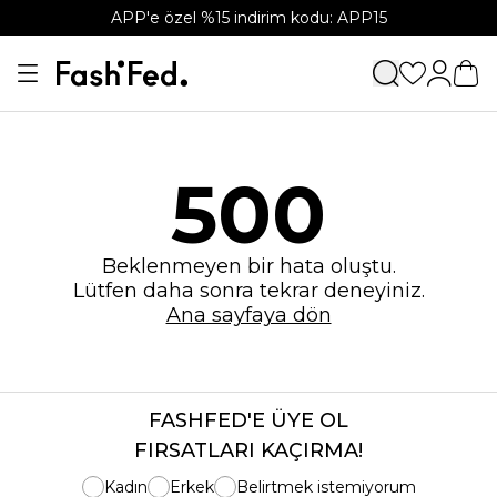
APP'e özel %15 indirim kodu: APP15
500
Beklenmeyen bir hata oluştu.
Lütfen daha sonra tekrar deneyiniz.
Ana sayfaya dön
FASHFED'E ÜYE OL
FIRSATLARI KAÇIRMA!
Kadın
Erkek
Belirtmek istemiyorum