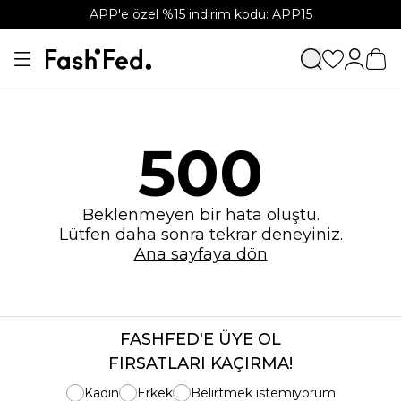
APP'e özel %15 indirim kodu: APP15
500
Beklenmeyen bir hata oluştu.
Lütfen daha sonra tekrar deneyiniz.
Ana sayfaya dön
FASHFED'E ÜYE OL
FIRSATLARI KAÇIRMA!
Kadın
Erkek
Belirtmek istemiyorum