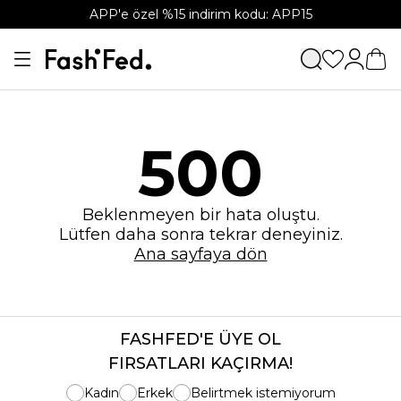
APP'e özel %15 indirim kodu: APP15
500
Beklenmeyen bir hata oluştu.
Lütfen daha sonra tekrar deneyiniz.
Ana sayfaya dön
FASHFED'E ÜYE OL
FIRSATLARI KAÇIRMA!
Kadın
Erkek
Belirtmek istemiyorum