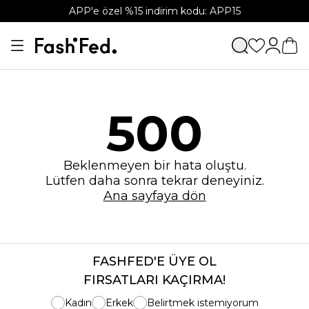
APP'e özel %15 indirim kodu: APP15
500
Beklenmeyen bir hata oluştu.
Lütfen daha sonra tekrar deneyiniz.
Ana sayfaya dön
FASHFED'E ÜYE OL
FIRSATLARI KAÇIRMA!
Kadın
Erkek
Belirtmek istemiyorum