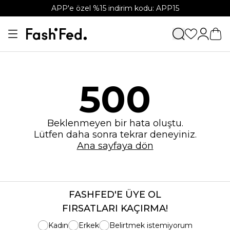
APP'e özel %15 indirim kodu: APP15
500
Beklenmeyen bir hata oluştu.
Lütfen daha sonra tekrar deneyiniz.
Ana sayfaya dön
FASHFED'E ÜYE OL
FIRSATLARI KAÇIRMA!
Kadın
Erkek
Belirtmek istemiyorum