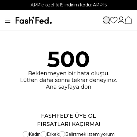
APP'e özel %15 indirim kodu: APP15
500
Beklenmeyen bir hata oluştu.
Lütfen daha sonra tekrar deneyiniz.
Ana sayfaya dön
FASHFED'E ÜYE OL
FIRSATLARI KAÇIRMA!
Kadın
Erkek
Belirtmek istemiyorum