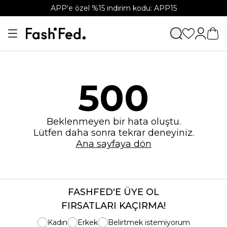
APP'e özel %15 indirim kodu: APP15
500
Beklenmeyen bir hata oluştu.
Lütfen daha sonra tekrar deneyiniz.
Ana sayfaya dön
FASHFED'E ÜYE OL
FIRSATLARI KAÇIRMA!
Kadın
Erkek
Belirtmek istemiyorum