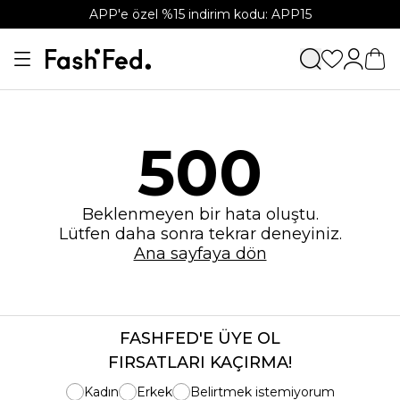
APP'e özel %15 indirim kodu: APP15
500
Beklenmeyen bir hata oluştu.
Lütfen daha sonra tekrar deneyiniz.
Ana sayfaya dön
FASHFED'E ÜYE OL
FIRSATLARI KAÇIRMA!
Kadın
Erkek
Belirtmek istemiyorum