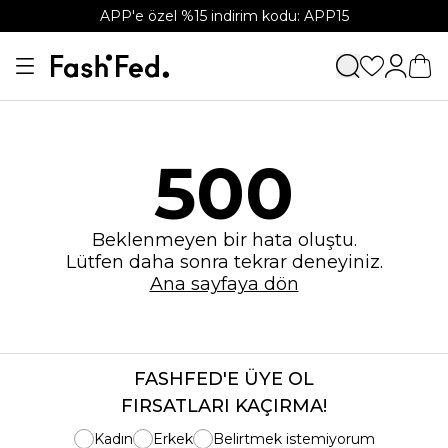
APP'e özel %15 indirim kodu: APP15
500
Beklenmeyen bir hata oluştu.
Lütfen daha sonra tekrar deneyiniz.
Ana sayfaya dön
FASHFED'E ÜYE OL
FIRSATLARI KAÇIRMA!
Kadın
Erkek
Belirtmek istemiyorum