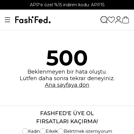
APP'e özel %15 indirim kodu: APP15
500
Beklenmeyen bir hata oluştu.
Lütfen daha sonra tekrar deneyiniz.
Ana sayfaya dön
FASHFED'E ÜYE OL
FIRSATLARI KAÇIRMA!
Kadın
Erkek
Belirtmek istemiyorum