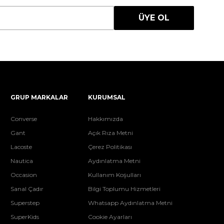
ÜYE OL
GRUP MARKALAR
KURUMSAL
Converse
Hakkımızda
Gant
Açık Rıza Metni
Lacoste
Çerez Politikası
Nautica
Aydınlatma Metni
Occasion
Kullanım Koşulları
Sanal Çadır
Bilgi Toplumu Hizmetleri
Superstep
Whatsapp Aydınlatma Metni
SuperKids
Cookie Ayarları