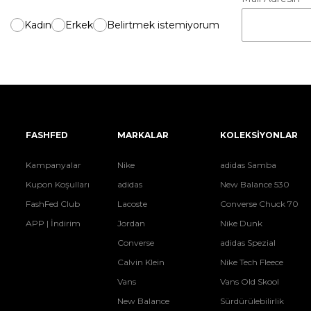
Kadın
Erkek
Belirtmek istemiyorum
FASHFED
MARKALAR
KOLEKSİYONLAR
Kampanyalar
Nike
adidas Samba
Kupon Koşulları
adidas
New Balance 530
FashFed Club
Lacoste
Converse Chuck 70
APP | İndirim
Jordan
Nike Dunk
Converse
adidas Spezial
Calvin Klein
Nike Tech Fleece
Vans
Vans Old Skool
New Balance
Sürdürülebilirlik