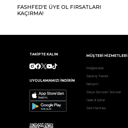
FASHFED'E ÜYE OL FIRSATLARI
KAÇIRMA!
TAKİPTE KALIN
MÜŞTERİ HİZMETLERİ
Mağazalar
Sipariş Takibi
UYGULAMAMIZI İNDİRİN
İletişim
Sıkça Sorulan Sorular
İade & İptal
Site Haritası