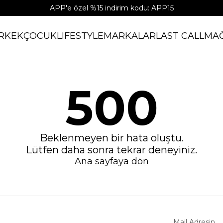
APP'e özel %15 indirim kodu: APP15
RKEK
ÇOCUK
LIFESTYLE
MARKALAR
LAST CALL
MA
500
Beklenmeyen bir hata oluştu.
Lütfen daha sonra tekrar deneyiniz.
Ana sayfaya dön
Mail Adresin