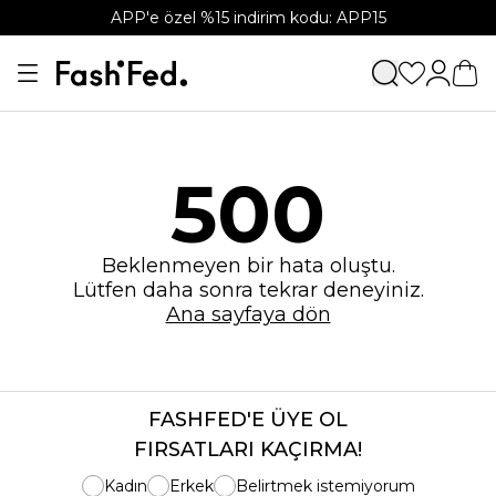
APP'e özel %15 indirim kodu: APP15
500
Beklenmeyen bir hata oluştu.
Lütfen daha sonra tekrar deneyiniz.
Ana sayfaya dön
FASHFED'E ÜYE OL
FIRSATLARI KAÇIRMA!
Kadın
Erkek
Belirtmek istemiyorum