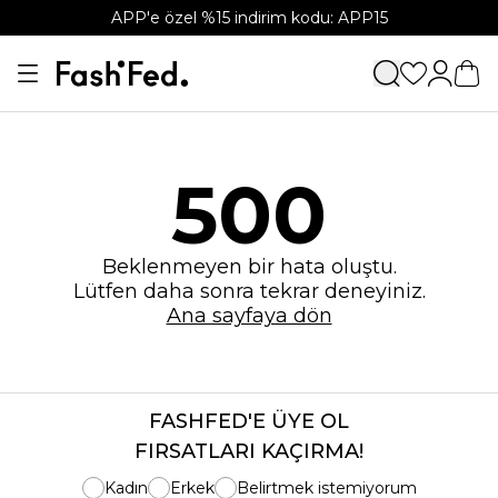
APP'e özel %15 indirim kodu: APP15
500
Beklenmeyen bir hata oluştu.
Lütfen daha sonra tekrar deneyiniz.
Ana sayfaya dön
FASHFED'E ÜYE OL
FIRSATLARI KAÇIRMA!
Kadın
Erkek
Belirtmek istemiyorum