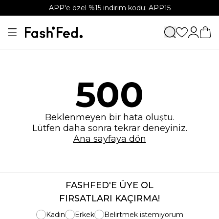
APP'e özel %15 indirim kodu: APP15
500
Beklenmeyen bir hata oluştu.
Lütfen daha sonra tekrar deneyiniz.
Ana sayfaya dön
FASHFED'E ÜYE OL
FIRSATLARI KAÇIRMA!
Kadın
Erkek
Belirtmek istemiyorum