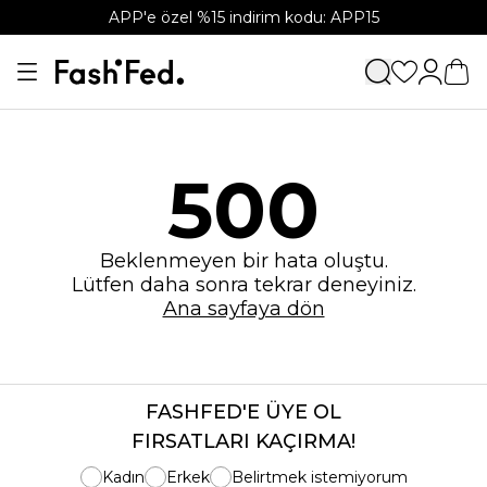
APP'e özel %15 indirim kodu: APP15
500
Beklenmeyen bir hata oluştu.
Lütfen daha sonra tekrar deneyiniz.
Ana sayfaya dön
FASHFED'E ÜYE OL
FIRSATLARI KAÇIRMA!
Kadın
Erkek
Belirtmek istemiyorum