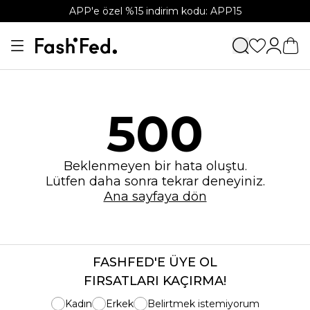
APP'e özel %15 indirim kodu: APP15
500
Beklenmeyen bir hata oluştu.
Lütfen daha sonra tekrar deneyiniz.
Ana sayfaya dön
FASHFED'E ÜYE OL
FIRSATLARI KAÇIRMA!
Kadın
Erkek
Belirtmek istemiyorum