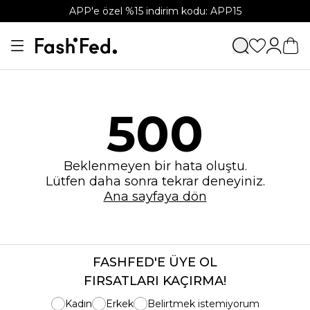
APP'e özel %15 indirim kodu: APP15
500
Beklenmeyen bir hata oluştu.
Lütfen daha sonra tekrar deneyiniz.
Ana sayfaya dön
FASHFED'E ÜYE OL
FIRSATLARI KAÇIRMA!
Kadın
Erkek
Belirtmek istemiyorum