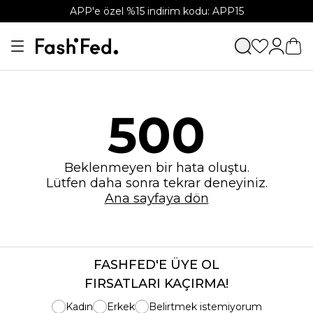
APP'e özel %15 indirim kodu: APP15
500
Beklenmeyen bir hata oluştu.
Lütfen daha sonra tekrar deneyiniz.
Ana sayfaya dön
FASHFED'E ÜYE OL
FIRSATLARI KAÇIRMA!
Kadın
Erkek
Belirtmek istemiyorum