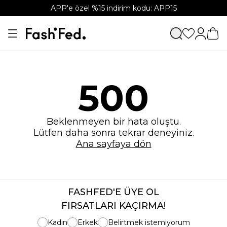
APP'e özel %15 indirim kodu: APP15
500
Beklenmeyen bir hata oluştu.
Lütfen daha sonra tekrar deneyiniz.
Ana sayfaya dön
FASHFED'E ÜYE OL
FIRSATLARI KAÇIRMA!
Kadın
Erkek
Belirtmek istemiyorum