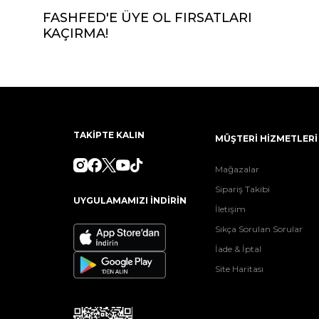
FASHFED'E ÜYE OL FIRSATLARI
KAÇIRMA!
TAKİPTE KALIN
MÜŞTERİ HİZMETLERİ
Mağazalar
Sipariş Takibi
UYGULAMAMIZI İNDİRİN
İletişim
Sıkça Sorulan Sorular
İade & İptal
Site Haritası