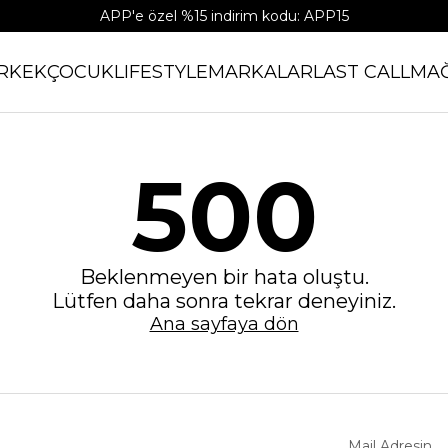
APP'e özel %15 indirim kodu: APP15
RKEK
ÇOCUK
LIFESTYLE
MARKALAR
LAST CALL
MA
500
Beklenmeyen bir hata oluştu.
Lütfen daha sonra tekrar deneyiniz.
Ana sayfaya dön
Mail Adresin