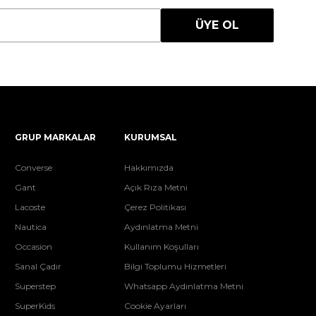
ÜYE OL
GRUP MARKALAR
KURUMSAL
Converse
Hakkımızda
Gant
Açık Rıza Metni
Lacoste
Çerez Politikası
Nautica
Aydınlatma Metni
Occasion
Kullanım Koşulları
Sanal Çadır
Bilgi Toplumu Hizmetleri
Superstep
Whatsapp Aydınlatma Metni
SuperKids
Cookie Ayarları