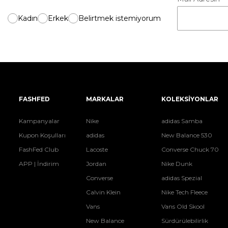
Kadın
Erkek
Belirtmek istemiyorum
FASHFED
MARKALAR
KOLEKSİYONLAR
Kampanyalar
Nike
adidas Samba
Kupon Koşulları
adidas
New Balance 530
FashFed Club
Lacoste
Converse Chuck 70
APP | İndirim
Jordan
Nike Dunk
Converse
adidas Spezial
Calvin Klein
Nike Tech Fleece
Vans
Vans Old Skool
New Balance
Sürdürülebilirlik