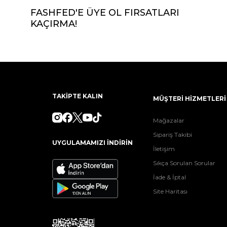
FASHFED'E ÜYE OL FIRSATLARI
KAÇIRMA!
TAKİPTE KALIN
MÜŞTERİ HİZMETLERİ
Mağazalar
Sipariş Takibi
UYGULAMAMIZI İNDİRİN
İletişim
Sıkça Sorulan Sorular
İade & İptal
Site Haritası