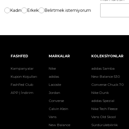
Kadın
Erkek
Belirtmek istemiyorum
FASHFED
MARKALAR
KOLEKSİYONLAR
Kampanyalar
Nike
adidas Samba
Kupon Koşulları
adidas
New Balance 530
FashFed Club
Lacoste
Converse Chuck 70
APP | İndirim
Jordan
Nike Dunk
Converse
adidas Spezial
Calvin Klein
Nike Tech Fleece
Vans
Vans Old Skool
New Balance
Sürdürülebilirlik