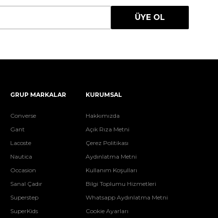
ÜYE OL
GRUP MARKALAR
KURUMSAL
Converse
Hakkımızda
Gant
Açık Rıza Metni
Lacoste
Çerez Politikası
Nautica
Aydınlatma Metni
Occasion
Kullanım Koşulları
Sanal Çadır
Bilgi Toplumu Hizmetleri
Superstep
Whatsapp Aydınlatma Metni
SuperKids
Cookie Ayarları