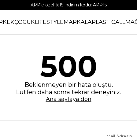
APP'e özel %15 indirim kodu: APP15
RKEK
ÇOCUK
LIFESTYLE
MARKALAR
LAST CALL
MA
500
Beklenmeyen bir hata oluştu.
Lütfen daha sonra tekrar deneyiniz.
Ana sayfaya dön
Mail Adresin