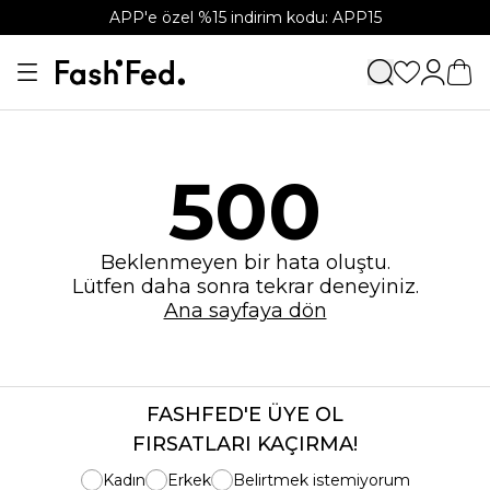
APP'e özel %15 indirim kodu: APP15
500
Beklenmeyen bir hata oluştu.
Lütfen daha sonra tekrar deneyiniz.
Ana sayfaya dön
FASHFED'E ÜYE OL
FIRSATLARI KAÇIRMA!
Kadın
Erkek
Belirtmek istemiyorum