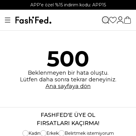
APP'e özel %15 indirim kodu: APP15
500
Beklenmeyen bir hata oluştu.
Lütfen daha sonra tekrar deneyiniz.
Ana sayfaya dön
FASHFED'E ÜYE OL
FIRSATLARI KAÇIRMA!
Kadın
Erkek
Belirtmek istemiyorum