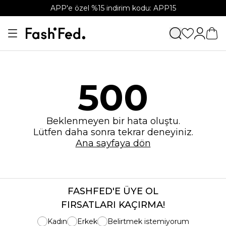
APP'e özel %15 indirim kodu: APP15
500
Beklenmeyen bir hata oluştu.
Lütfen daha sonra tekrar deneyiniz.
Ana sayfaya dön
FASHFED'E ÜYE OL
FIRSATLARI KAÇIRMA!
Kadın
Erkek
Belirtmek istemiyorum