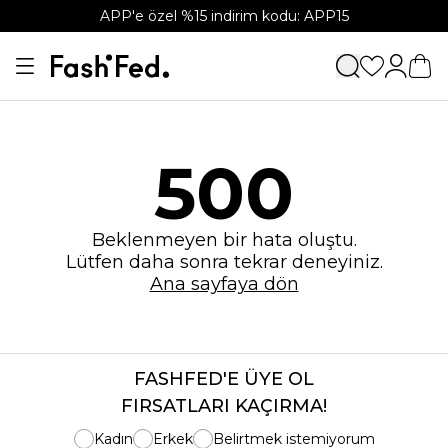
APP'e özel %15 indirim kodu: APP15
500
Beklenmeyen bir hata oluştu.
Lütfen daha sonra tekrar deneyiniz.
Ana sayfaya dön
FASHFED'E ÜYE OL
FIRSATLARI KAÇIRMA!
Kadın
Erkek
Belirtmek istemiyorum