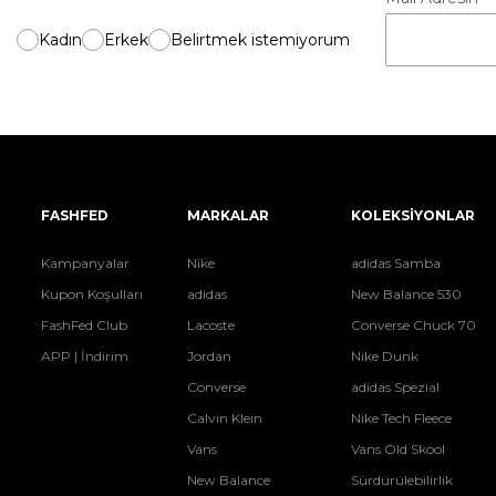
Kadın
Erkek
Belirtmek istemiyorum
FASHFED
MARKALAR
KOLEKSİYONLAR
Kampanyalar
Nike
adidas Samba
Kupon Koşulları
adidas
New Balance 530
FashFed Club
Lacoste
Converse Chuck 70
APP | İndirim
Jordan
Nike Dunk
Converse
adidas Spezial
Calvin Klein
Nike Tech Fleece
Vans
Vans Old Skool
New Balance
Sürdürülebilirlik