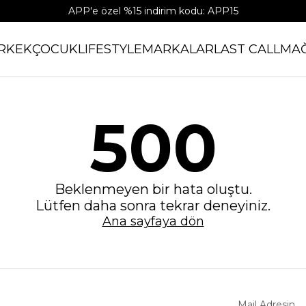
APP'e özel %15 indirim kodu: APP15
RKEK
ÇOCUK
LIFESTYLE
MARKALAR
LAST CALL
MA
500
Beklenmeyen bir hata oluştu.
Lütfen daha sonra tekrar deneyiniz.
Ana sayfaya dön
Mail Adresin