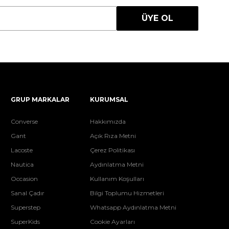
ÜYE OL
GRUP MARKALAR
KURUMSAL
Converse
Hakkımızda
Gant
Açık Rıza Metni
Lacoste
Çerez Politikası
Nautica
Aydınlatma Metni
Occasion
Kullanım Koşulları
Sanal Çadır
Bilgi Toplumu Hizmetleri
Superstep
Whatsapp Aydınlatma Metni
SuperKids
Cookie Ayarları