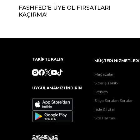
FASHFED'E ÜYE OL FIRSATLARI
KAÇIRMA!
TAKİPTE KALIN
MÜŞTERİ HİZMETLERİ
Mağazalar
Sipariş Takibi
UYGULAMAMIZI İNDİRİN
İletişim
Sıkça Sorulan Sorular
İade & İptal
Site Haritası