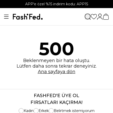
APP'e özel %15 indirim kodu: APP15
500
Beklenmeyen bir hata oluştu.
Lütfen daha sonra tekrar deneyiniz.
Ana sayfaya dön
FASHFED'E ÜYE OL
FIRSATLARI KAÇIRMA!
Kadın
Erkek
Belirtmek istemiyorum