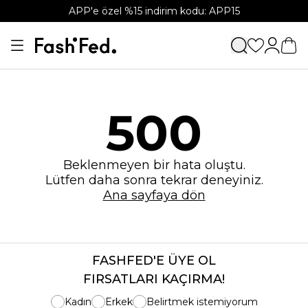
APP'e özel %15 indirim kodu: APP15
500
Beklenmeyen bir hata oluştu.
Lütfen daha sonra tekrar deneyiniz.
Ana sayfaya dön
FASHFED'E ÜYE OL
FIRSATLARI KAÇIRMA!
Kadın
Erkek
Belirtmek istemiyorum