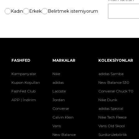
Kadın
Erkek
Belirtmek istemiyorum
FASHFED
MARKALAR
KOLEKSİYONLAR
Kampanyalar
Nike
adidas Samba
Kupon Koşulları
adidas
New Balance 530
FashFed Club
Lacoste
Converse Chuck 70
APP | İndirim
Jordan
Nike Dunk
Converse
adidas Spezial
Calvin Klein
Nike Tech Fleece
Vans
Vans Old Skool
New Balance
Sürdürülebilirlik