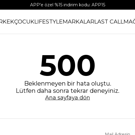
APP'e özel %15 indirim kodu: APP15
RKEK
ÇOCUK
LIFESTYLE
MARKALAR
LAST CALL
MA
500
Beklenmeyen bir hata oluştu.
Lütfen daha sonra tekrar deneyiniz.
Ana sayfaya dön
Mail Adresin