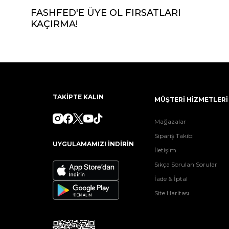
FASHFED'E ÜYE OL FIRSATLARI
KAÇIRMA!
TAKİPTE KALIN
MÜŞTERİ HİZMETLERİ
Mağazalar
Sipariş Takibi
UYGULAMAMIZI İNDİRİN
İletişim
Sıkça Sorulan Sorular
İade & İptal
Site Haritası