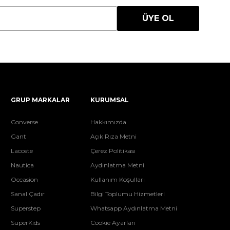
ÜYE OL
GRUP MARKALAR
KURUMSAL
Converse
Hakkımızda
Gant
Açık Rıza Metni
Lacoste
Çerez Politikası
Nautica
Aydınlatma Metni
Occasion
Kullanım Koşulları
Sanal Çadır
Bilgi Toplumu Hizmetleri
Superstep
Whatsapp Aydınlatma Metni
SuperKids
Cookie Ayarları