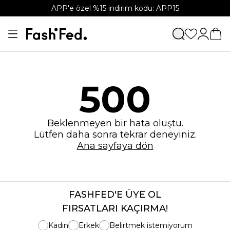
APP'e özel %15 indirim kodu: APP15
500
Beklenmeyen bir hata oluştu.
Lütfen daha sonra tekrar deneyiniz.
Ana sayfaya dön
FASHFED'E ÜYE OL
FIRSATLARI KAÇIRMA!
Kadın
Erkek
Belirtmek istemiyorum