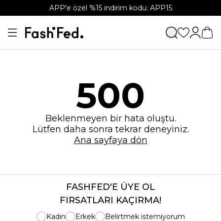
APP'e özel %15 indirim kodu: APP15
500
Beklenmeyen bir hata oluştu.
Lütfen daha sonra tekrar deneyiniz.
Ana sayfaya dön
FASHFED'E ÜYE OL
FIRSATLARI KAÇIRMA!
Kadın
Erkek
Belirtmek istemiyorum