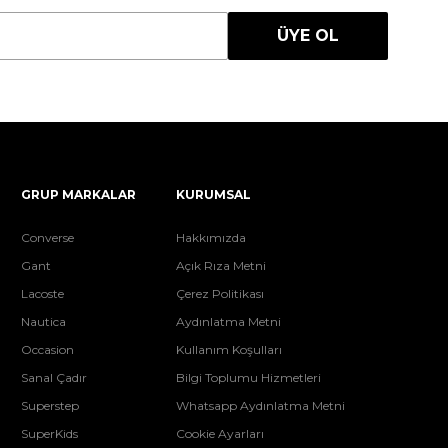
ÜYE OL
GRUP MARKALAR
KURUMSAL
Converse
Hakkımızda
Gant
Açık Rıza Metni
Lacoste
Çerez Politikası
Nautica
Aydınlatma Metni
Occasion
Kullanım Koşulları
Sanal Çadır
Bilgi Toplumu Hizmetleri
Superstep
Whatsapp Aydınlatma Metni
SuperKids
Cookie Ayarları