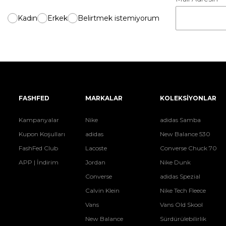
Kadın
Erkek
Belirtmek istemiyorum
FASHFED
MARKALAR
KOLEKSİYONLAR
Kampanyalar
Nike
adidas Samba
Kupon Koşulları
adidas
New Balance 530
FashFed Club
Lacoste
Converse Chuck 70
APP | İndirim
Jordan
Nike Dunk
Converse
adidas Spezial
Calvin Klein
Nike Tech Fleece
Vans
Vans Old Skool
New Balance
Sürdürülebilirlik