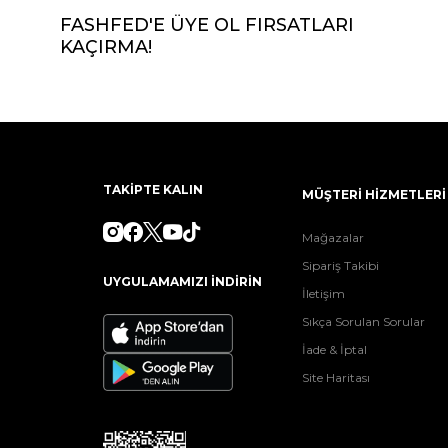
FASHFED'E ÜYE OL FIRSATLARI
KAÇIRMA!
TAKİPTE KALIN
MÜŞTERİ HİZMETLERİ
Mağazalar
Sipariş Takibi
UYGULAMAMIZI İNDİRİN
İletişim
Sıkça Sorulan Sorular
İade & İptal
Site Haritası