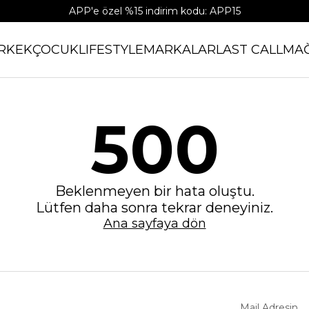
APP'e özel %15 indirim kodu: APP15
RKEK
ÇOCUK
LIFESTYLE
MARKALAR
LAST CALL
MA
500
Beklenmeyen bir hata oluştu.
Lütfen daha sonra tekrar deneyiniz.
Ana sayfaya dön
Mail Adresin