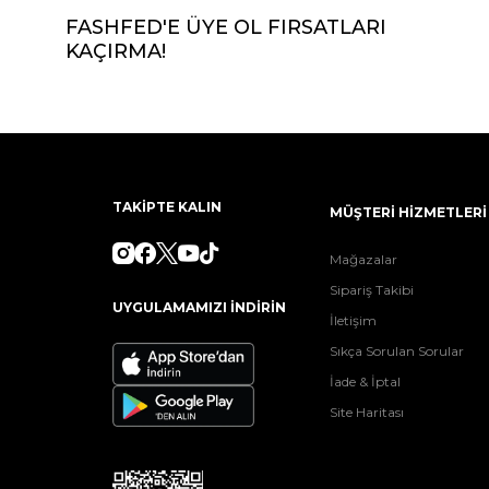
FASHFED'E ÜYE OL FIRSATLARI
KAÇIRMA!
TAKİPTE KALIN
MÜŞTERİ HİZMETLERİ
Mağazalar
Sipariş Takibi
UYGULAMAMIZI İNDİRİN
İletişim
Sıkça Sorulan Sorular
İade & İptal
Site Haritası