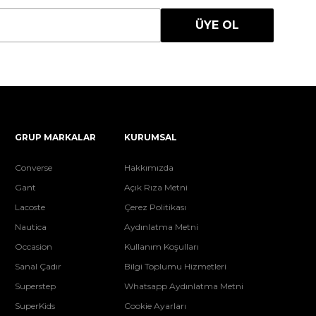
ÜYE OL
GRUP MARKALAR
KURUMSAL
Converse
Hakkımızda
Gant
Açık Rıza Metni
Lacoste
Çerez Politikası
Nautica
Aydınlatma Metni
Occasion
Kullanım Koşulları
Sanal Çadır
Bilgi Toplumu Hizmetleri
Superstep
Whatsapp Aydınlatma Metni
SuperKids
Cookie Ayarları