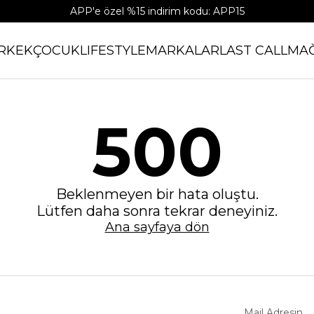
APP'e özel %15 indirim kodu: APP15
RKEK
ÇOCUK
LIFESTYLE
MARKALAR
LAST CALL
MA
500
Beklenmeyen bir hata oluştu.
Lütfen daha sonra tekrar deneyiniz.
Ana sayfaya dön
Mail Adresin