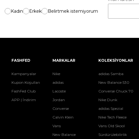
Kadın
Erkek
Belirtmek istemiyorum
FASHFED
MARKALAR
KOLEKSİYONLAR
Kampanyalar
Nike
adidas Samba
Kupon Koşulları
adidas
New Balance 530
FashFed Club
Lacoste
Converse Chuck 70
APP | İndirim
Jordan
Nike Dunk
Converse
adidas Spezial
Calvin Klein
Nike Tech Fleece
Vans
Vans Old Skool
New Balance
Sürdürülebilirlik