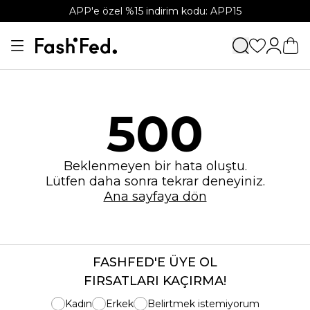
APP'e özel %15 indirim kodu: APP15
500
Beklenmeyen bir hata oluştu.
Lütfen daha sonra tekrar deneyiniz.
Ana sayfaya dön
FASHFED'E ÜYE OL
FIRSATLARI KAÇIRMA!
Kadın
Erkek
Belirtmek istemiyorum