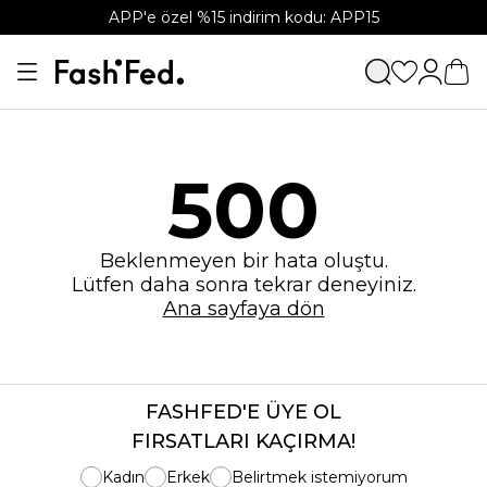
APP'e özel %15 indirim kodu: APP15
500
Beklenmeyen bir hata oluştu.
Lütfen daha sonra tekrar deneyiniz.
Ana sayfaya dön
FASHFED'E ÜYE OL
FIRSATLARI KAÇIRMA!
Kadın
Erkek
Belirtmek istemiyorum