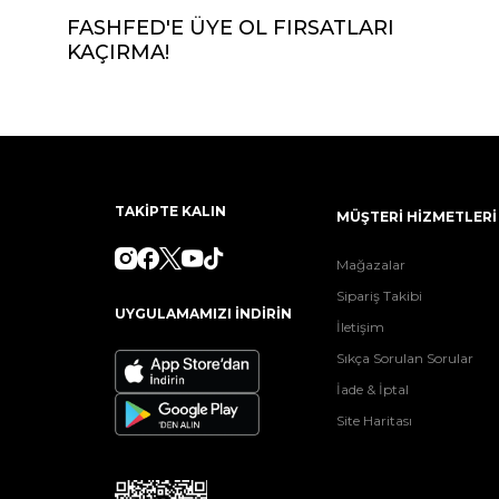
FASHFED'E ÜYE OL FIRSATLARI
KAÇIRMA!
TAKİPTE KALIN
MÜŞTERİ HİZMETLERİ
Mağazalar
Sipariş Takibi
UYGULAMAMIZI İNDİRİN
İletişim
Sıkça Sorulan Sorular
İade & İptal
Site Haritası