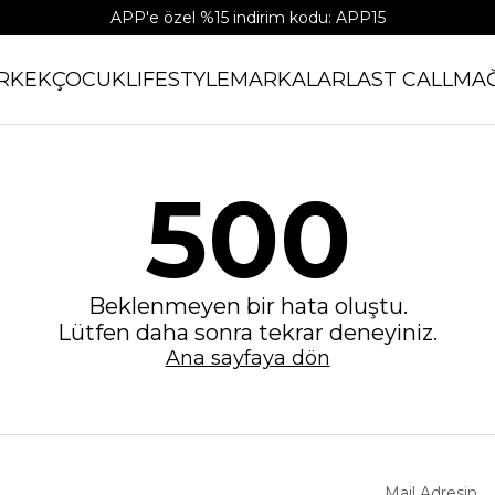
APP'e özel %15 indirim kodu: APP15
RKEK
ÇOCUK
LIFESTYLE
MARKALAR
LAST CALL
MA
500
Beklenmeyen bir hata oluştu.
Lütfen daha sonra tekrar deneyiniz.
Ana sayfaya dön
Mail Adresin