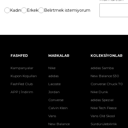
Kadın
Erkek
Belirtmek istemiyorum
FASHFED
MARKALAR
KOLEKSİYONLAR
Kampanyalar
Nike
adidas Samba
Kupon Koşulları
adidas
New Balance 530
FashFed Club
Lacoste
Converse Chuck 70
APP | İndirim
Jordan
Nike Dunk
Converse
adidas Spezial
Calvin Klein
Nike Tech Fleece
Vans
Vans Old Skool
New Balance
Sürdürülebilirlik