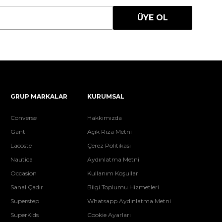
ÜYE OL
GRUP MARKALAR
KURUMSAL
Converse
Hakkımızda
Gant
Açık Rıza Metni
Lacoste
Çerez Politikası
Nautica
Aydınlatma Metni
Occasion
Kullanım Koşulları
Sanal Çadır
Bilgi Toplumu Hizmetleri
Superstep
Whatsapp Aydınlatma Metni
SuperKids
Cookie Ayarları