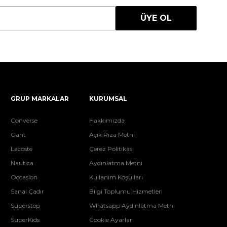
ÜYE OL
GRUP MARKALAR
KURUMSAL
Converse
Hakkımızda
Gant
Açık Rıza Metni
Lacoste
Çerez Politikası
Nautica
Aydınlatma Metni
Occasion
Kullanım Koşulları
Sanal Çadır
Bilgi Toplumu Hizmetleri
Superstep
Whatsapp Aydınlatma Metni
SuperKids
Cookie Ayarları