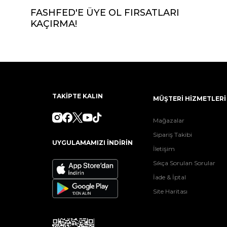
FASHFED'E ÜYE OL FIRSATLARI
KAÇIRMA!
TAKİPTE KALIN
MÜŞTERİ HİZMETLERİ
Mağazalar
Sipariş Takibi
UYGULAMAMIZI İNDİRİN
İletişim
Sıkça Sorulan Sorular
İade & İptal
Site Haritası