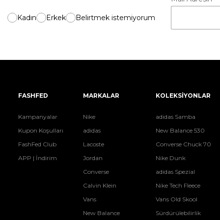
Kadın
Erkek
Belirtmek istemiyorum
FASHFED
MARKALAR
KOLEKSİYONLAR
Kampanyalar
Nike
adidas Samba
Kupon Koşulları
adidas
New Balance 530
FashFed Club
Lacoste
Converse Chuck 70
APP | İndirim
Jordan
Nike Dunk
Converse
adidas Spezial
Calvin Klein
Nike Tech Fleece
Vans
Vans Old Skool
New Balance
Sürdürülebilirlik