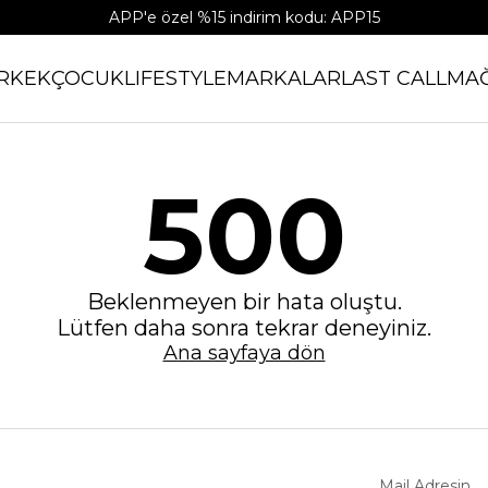
APP'e özel %15 indirim kodu: APP15
RKEK
ÇOCUK
LIFESTYLE
MARKALAR
LAST CALL
MA
500
Beklenmeyen bir hata oluştu.
Lütfen daha sonra tekrar deneyiniz.
Ana sayfaya dön
Mail Adresin