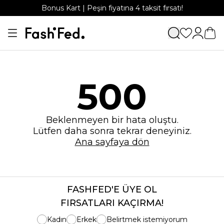
Bonus Kart | Peşin fiyatına 4 taksit fırsatı!
500
Beklenmeyen bir hata oluştu.
Lütfen daha sonra tekrar deneyiniz.
Ana sayfaya dön
FASHFED'E ÜYE OL
FIRSATLARI KAÇIRMA!
Kadın
Erkek
Belirtmek istemiyorum